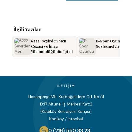
İlgili Yazılar
6222: Seyirden Men
E-Spor Oyuncu
Cezası ve İmza
Sözleşmeleri
Yükümlülüğünün İptali
İLETIŞIM
Hasanpaşa Mh. Kurbağalıdere Cd. No:51
D:17 Altunel İş Merkezi Kat:2
(Kadıköy Belediyesi Karşısı)
Kadıköy / İstanbul
0 (216) 550 33 23