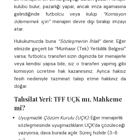
kulübü bulur, pazarlığı yapar, ancak imza aşamasına
gelindiğinde futbolcu veya kulüp
“Komisyon
ödememek için”
menajeri devre dışı bırakıp imzayı
atar.
Hukukumuzda buna
“Sözleşmenin İhlali”
denir. Eğer
elinizde geçerli bir “Münhasır (Tek) Yetkililik Belgesi”
varsa; futbolcu transferi sizin dışınızda bir menajerle
veya kendisi yapsa bile, siz o transferi yapmış gibi
komisyon ücretine hak kazanırsınız. Ayrıca haksız
fesih nedeniyle tazminat talep etme hakkınız da
doğar.
Tahsilat Yeri: TFF UÇK mı, Mahkeme
mi?
Uyuşmazlık Çözüm Kurulu (UÇK):
Eğer menajerlik
sözleşmesinde uyuşmazlıkların UÇK’da çözüleceği
yazıyorsa, dava burada açılır. Süreç hızlıdır (3-6