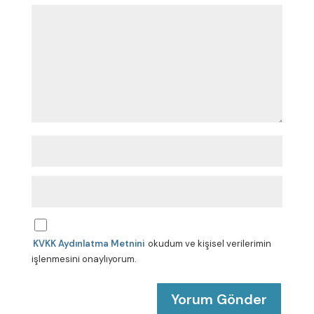
Y
o
r
u
m
*
A
d
*
E
-
p
o
s
KVKK Aydınlatma Metnini
okudum ve kişisel verilerimin
t
a
işlenmesini onaylıyorum.
*