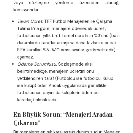
veya sözleşme yenileme üzerinden alacağı
komisyondur.
Tavan Ücret:
TFF Futbol Menajerleri ile Çalışma
Talimatı’na göre; menajere ödenecek ücret,
futbolcunun yıllık brüt temel ücretinin %3’ünü (bazı
durumlarda taraflar anlaşırsa daha fazlasını, ancak
FIFA kuralları %3-%10 arası sınırlar getirmektedir)
aşamaz.
Ödeme Sorumlusu:
Sözleşmede aksi
belirtilmedikçe, menajerin ücretini onu
yetkilendiren taraf (Futbolcu ise futbolcu, Kulüp
ise kulüp) öder. Ancak uygulamada genellikle
futbolcunun payını da kulüplerin ödemesi
kararlaştırılmaktadır.
En Büyük Sorun: “Menajeri Aradan
Çıkarma”
Bir menajerin en sık karşılaştığı durum şudur: Menajer