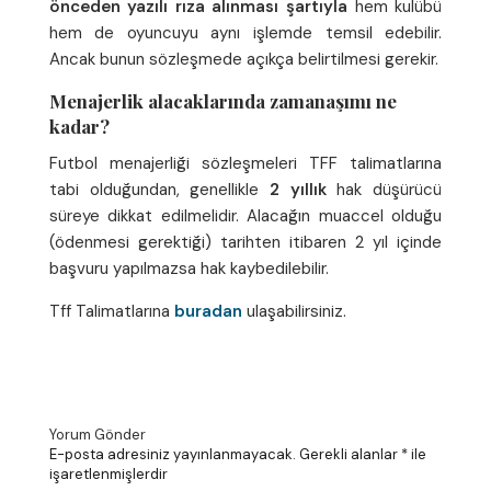
önceden yazılı rıza alınması şartıyla
hem kulübü
hem de oyuncuyu aynı işlemde temsil edebilir.
Ancak bunun sözleşmede açıkça belirtilmesi gerekir.
Menajerlik alacaklarında zamanaşımı ne
kadar?
Futbol menajerliği sözleşmeleri TFF talimatlarına
tabi olduğundan, genellikle
2 yıllık
hak düşürücü
süreye dikkat edilmelidir. Alacağın muaccel olduğu
(ödenmesi gerektiği) tarihten itibaren 2 yıl içinde
başvuru yapılmazsa hak kaybedilebilir.
Tff Talimatlarına
buradan
ulaşabilirsiniz.
Yorum Gönder
E-posta adresiniz yayınlanmayacak.
Gerekli alanlar
*
ile
işaretlenmişlerdir