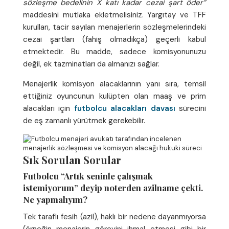
sözleşme bedelinin X katı kadar cezai şart öder”
maddesini mutlaka ekletmelisiniz. Yargıtay ve TFF
kurulları, tacir sayılan menajerlerin sözleşmelerindeki
cezai şartları (fahiş olmadıkça) geçerli kabul
etmektedir. Bu madde, sadece komisyonunuzu
değil, ek tazminatları da almanızı sağlar.
Menajerlik komisyon alacaklarının yanı sıra, temsil
ettiğiniz oyuncunun kulüpten olan maaş ve prim
alacakları için
futbolcu alacakları davası
sürecini
de eş zamanlı yürütmek gerekebilir.
Sık Sorulan Sorular
Futbolcu “Artık seninle çalışmak
istemiyorum” deyip noterden azilname çekti.
Ne yapmalıyım?
Tek taraflı fesih (azil), haklı bir nedene dayanmıyorsa