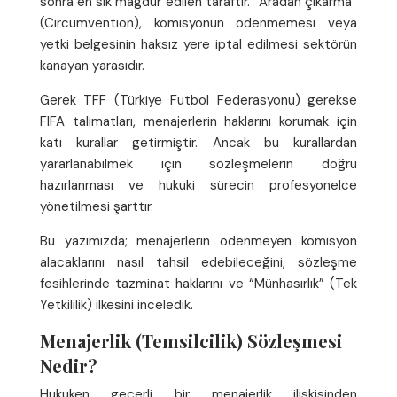
sonra en sık mağdur edilen taraftır. “Aradan çıkarma”
(Circumvention), komisyonun ödenmemesi veya
yetki belgesinin haksız yere iptal edilmesi sektörün
kanayan yarasıdır.
Gerek TFF (Türkiye Futbol Federasyonu) gerekse
FIFA talimatları, menajerlerin haklarını korumak için
katı kurallar getirmiştir. Ancak bu kurallardan
yararlanabilmek için sözleşmelerin doğru
hazırlanması ve hukuki sürecin profesyonelce
yönetilmesi şarttır.
Bu yazımızda; menajerlerin ödenmeyen komisyon
alacaklarını nasıl tahsil edebileceğini, sözleşme
fesihlerinde tazminat haklarını ve “Münhasırlık” (Tek
Yetkililik) ilkesini inceledik.
Menajerlik (Temsilcilik) Sözleşmesi
Nedir?
Hukuken geçerli bir menajerlik ilişkisinden