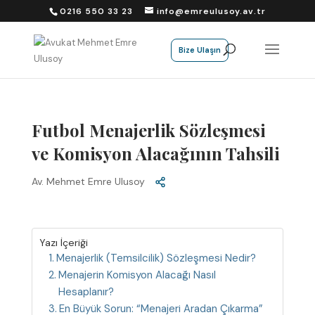
0216 550 33 23
info@emreulusoy.av.tr
Bize Ulaşın
Futbol Menajerlik Sözleşmesi
ve Komisyon Alacağının Tahsili
Av. Mehmet Emre Ulusoy
Yazı İçeriği
Menajerlik (Temsilcilik) Sözleşmesi Nedir?
Menajerin Komisyon Alacağı Nasıl
Hesaplanır?
En Büyük Sorun: “Menajeri Aradan Çıkarma”