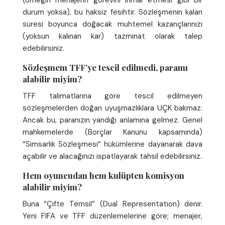
(örneğin menajerin görevini ihmal etmesi gibi bir
durum yoksa), bu haksız fesihtir. Sözleşmenin kalan
süresi boyunca doğacak muhtemel kazançlarınızı
(yoksun kalınan kar) tazminat olarak talep
edebilirsiniz.
Sözleşmem TFF’ye tescil edilmedi, paramı
alabilir miyim?
TFF talimatlarına göre tescil edilmeyen
sözleşmelerden doğan uyuşmazlıklara UÇK bakmaz.
Ancak bu, paranızın yandığı anlamına gelmez. Genel
mahkemelerde (Borçlar Kanunu kapsamında)
“Simsarlık Sözleşmesi” hükümlerine dayanarak dava
açabilir ve alacağınızı ispatlayarak tahsil edebilirsiniz.
Hem oyuncudan hem kulüpten komisyon
alabilir miyim?
Buna “Çifte Temsil” (Dual Representation) denir.
Yeni FIFA ve TFF düzenlemelerine göre; menajer,