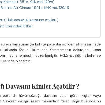
 Kalması ( 551 s. KHK md. 129/c)
irisine Ait Olması ( 551 s. KHK md. 129/d)
i ( Hükümsüzlük kararının etkileri )
t Üzerindeki Etkisi
i süreci başlatmasıyla birlikte patentin sicilden silinmesini ifade
sı Hakkında Kanun Hükmünde Kararnamenin dokuzuncu kısmı
ının sona ermesini düzenlemiştir. Hükümsüzlük hallerini ve
 yerinde olacaktır :
 Davasını Kimler Açabilir ?
n patentin hükümsüzlüğü davasını, zarar gören kişiler veya
t Savcıları da ilgili resmi makamların talebi doğrultusunda bu