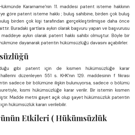
 Hükmünde Kararname’nin 11. maddesi patent isteme hakkının
ye göre patent isteme hakkı ; buluş sahibine, birden çok buluş
uluş birden çok kişi tarafından gerçekleştirilmişse daha önce
ttir. Buradaki şartlara aykırı olarak başvuru yapan ve başvurusu
1. maddeye aykırı olarak patent hakkı sahibi olmuştur. Böyle bir
e hükmüne dayanarak patentin hükümsüzlüğü davasını açabilirler.
süzlüğü
lduğu gibi patent için de kısmen hükümsüzlüğe karar
hallerini düzenleyen 551 s. KHK’nın 129. maddesinin f fıkrası
ntin sadece bir bölümüne ilişkin bulunuyorsa, sadece o bölümü
uretiyle, kısmi hükümsüzlüğe karar verilir. Bir istemin kısmen
iştir. Madde metni gayet açık olup şayet hükümsüzlük patentin
için hükümsüzlük kararı verilebilir.
ünün Etkileri ( Hükümsüzlük