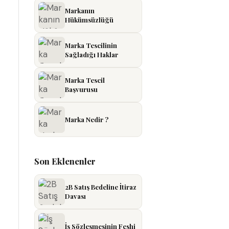
Markanın
Hükümsüzlüğü
Marka Tescilinin
Sağladığı Haklar
Marka Tescil
Başvurusu
Marka Nedir ?
Son Eklenenler
2B Satış Bedeline İtiraz
Davası
İş Sözleşmesinin Feshi