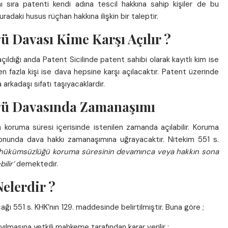
nı sıra patenti kendi adına tescil hakkına sahip kişiler de bu
radaki husus rüçhan hakkına ilişkin bir taleptir.
 Davası Kime Karşı Açılır ?
ldığı anda Patent Sicilinde patent sahibi olarak kayıtlı kim ise
en fazla kişi ise dava hepsine karşı açılacaktır. Patent üzerinde
 arkadaşı sıfatı taşıyacaklardır.
ü Davasında Zamanaşımı
koruma süresi içerisinde istenilen zamanda açılabilir. Koruma
sonunda dava hakkı zamanaşımına uğrayacaktır. Nitekim 551 s.
 hükümsüzlüğü koruma süresinin devamınca veya hakkın sona
ilir’
demektedir.
elerdir ?
ğı 551 s. KHK’nın 129. maddesinde belirtilmiştir. Buna göre ;
lmasına yetkili mahkeme tarafından karar verilir ;