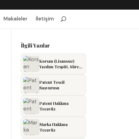
Makaleler
İletişim
İlgili Yazılar
Korsan (Lisanssız)
Yazılım Tespiti, Süreç
ve Yaptırımlar
Patent Tescil
Başvurusu
Patent Hakkına
Tecavüz
Marka Hakkına
Tecavüz