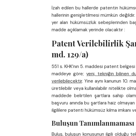
İzah edilen bu hallerde patentin hükümsüz
hallerinin genişletilmesi mümkün değildir
yer alan hükümsüzlük sebeplerinden baş
madde açıklamak yerinde olacaktır :
Patent Verilebilirlik Ş
md. 129/a)
551 s. KHK’nın 5. maddesi patent belgesi 
maddeye göre;
yeni, tekniğin bilinen 
verilebilecektir
. Yine aynı kanunun 10. ma
üretilebilir veya kullanılabilir nitelikte o
maddede belirtilen şartlara sahip ola
başvuru anında bu şartlara haiz olmayan bi
ilgililere patenti hükümsüz kılma imkanı v
Buluşun Tanımlanmaması ( 
Buluş, buluşun konusunun ilgili olduğu 