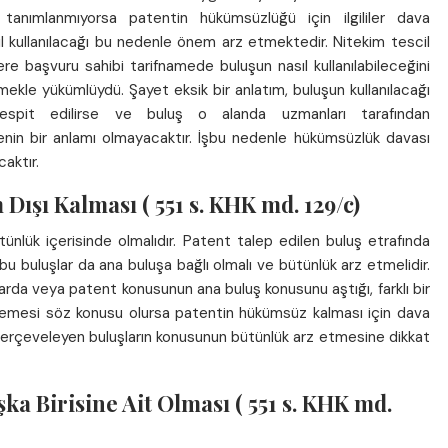
 tanımlanmıyorsa patentin hükümsüzlüğü için ilgililer dava
ıl kullanılacağı bu nedenle önem arz etmektedir. Nitekim tescil
e başvuru sahibi tarifnamede buluşun nasıl kullanılabileceğini
etmekle yükümlüydü. Şayet eksik bir anlatım, buluşun kullanılacağı
espit edilirse ve buluş o alanda uzmanları tarafından
nin bir anlamı olmayacaktır. İşbu nedenle hükümsüzlük davası
aktır.
şı Kalması ( 551 s. KHK md. 129/c)
tünlük içerisinde olmalıdır. Patent talep edilen buluş etrafında
t bu buluşlar da ana buluşa bağlı olmalı ve bütünlük arz etmelidir.
larda veya patent konusunun ana buluş konusunu aştığı, farklı bir
emesi söz konusu olursa patentin hükümsüz kalması için dava
 çerçeveleyen buluşların konusunun bütünlük arz etmesine dikkat
ka Birisine Ait Olması ( 551 s. KHK md.