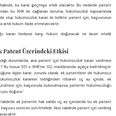
halinde, bu karar geçmişe etkili olacaktır. Bu nedenle patent
ımdan bu KHK ile sağlanan koruma, hükümsüzlük kapsamında
e olup hükümsüzlük kararı ile birlikte patent için, başvurunun
ma artık hüküm ifade etmeyecektir.
ğü kararı herkese karşı hüküm doğuracak ve kesin nitelik
Patent Üzerindeki Etkisi
dığı durumlarda, ana patent için hükümsüzlük kararı verilmesi
? Bu husus 551 s. KHK’nın 132. maddesinde açıkça belirtilmiştir.
üne ilişkin karar, zorunlu olarak, ek patentlerin de hükümsüz
ümsüzlük kararının tebliğinden itibaren üç ay içinde, ek
ürülmesi için, başvuruda bulunulmazsa, patentin hükümsüzlüğü
unu doğurur.’
 takdirde ek patentin hak sahibi üç ay içerisinde bu ek patent
aşvuru sürecini yürütmelidir. Aksi takdirde patent için verilmiş
ayacaktır.