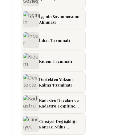
İşçinin Savunmasının
Alınması
İhbar Tazminatı
Kıdem Tazminatı
Destekten Yoksun
Kalma Tazminatı
Kadastro Davaları ve
Kadastro Tespitine
İtiraz
Cinsiyet Değişikliği
Sonrası Nüfus
Kayıtlarının
Düzeltilmesi Davası