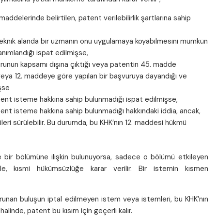
addelerinde belirtilen, patent verilebilirlik şartlarına sahip
u teknik alanda bir uzmanın onu uygulamaya koyabilmesini mümkün
anımlandığı ispat edilmişse,
runun kapsamı dışına çıktığı veya patentin 45. madde
 veya 12. maddeye göre yapılan bir başvuruya dayandığı ve
işse
tent isteme hakkına sahip bulunmadığı ispat edilmişse,
ent isteme hakkına sahip bulunmadığı hakkındaki iddia, ancak,
ileri sürülebilir. Bu durumda, bu KHK’nın 12. maddesi hükmü
bir bölümüne ilişkin bulunuyorsa, sadece o bölümü etkileyen
le, kısmi hükümsüzlüğe karar verilir. Bir istemin kısmen
runan buluşun iptal edilmeyen istem veya istemleri, bu KHK’nın
alinde, patent bu kısım için geçerli kalır.