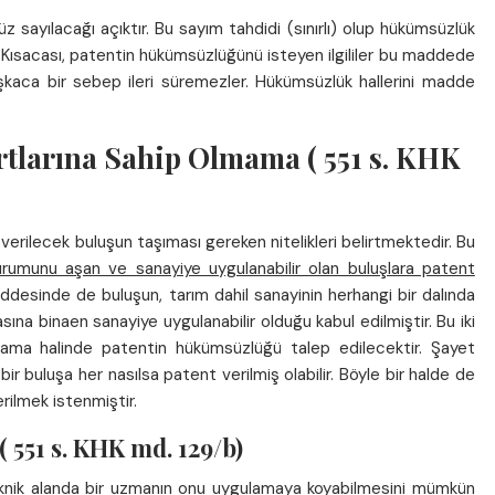
 sayılacağı açıktır. Bu sayım tahdidi (sınırlı) olup hükümsüzlük
. Kısacası, patentin hükümsüzlüğünü isteyen ilgililer bu maddede
kaca bir sebep ileri süremezler. Hükümsüzlük hallerini madde
artlarına Sahip Olmama ( 551 s. KHK
verilecek buluşun taşıması gereken nitelikleri belirtmektedir. Bu
durumunu aşan ve sanayiye uygulanabilir olan buluşlara patent
ddesinde de buluşun, tarım dahil sanayinin herhangi bir dalında
lmasına binaen sanayiye uygulanabilir olduğu kabul edilmiştir. Bu iki
mama halinde patentin hükümsüzlüğü talep edilecektir. Şayet
r buluşa her nasılsa patent verilmiş olabilir. Böyle bir halde de
erilmek istenmiştir.
551 s. KHK md. 129/b)
teknik alanda bir uzmanın onu uygulamaya koyabilmesini mümkün