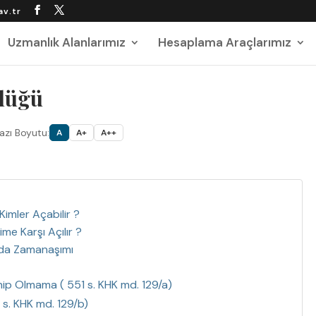
av.tr
Uzmanlık Alanlarımız
Hesaplama Araçlarımız
lüğü
azı Boyutu:
A
A+
A++
imler Açabilir ?
e Karşı Açılır ?
da Zamanaşımı
Sahip Olmama ( 551 s. KHK md. 129/a)
s. KHK md. 129/b)