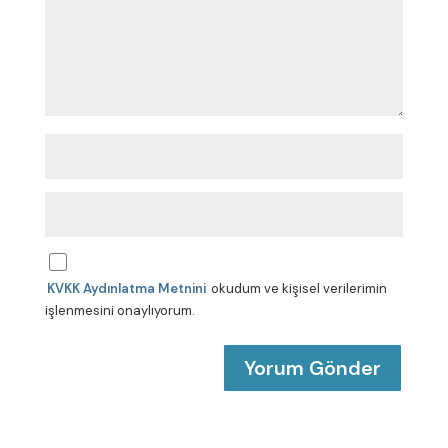
u
m
*
A
d
*
E
-
p
o
s
KVKK Aydınlatma Metnini
okudum ve kişisel verilerimin
t
a
işlenmesini onaylıyorum.
*