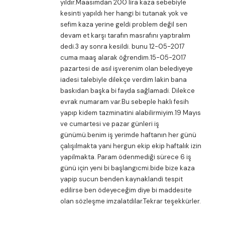
yıldır.Maasımdan 200 lira kaza sebebiyle
kesinti yapıldı her hangi bi tutanak yok ve
sefim kaza yerine geldi problem değil sen
devam et karşı tarafın masrafını yaptıralım
dedi.3 ay sonra kesildi. bunu 12-05-2017
cuma maaş alarak öğrendim.15-05-2017
pazartesi de asıl işverenim olan belediyeye
iadesi talebiyle dilekçe verdim lakin bana
baskıdan başka bi fayda sağlamadi. Dilekce
evrak numaram var.Bu sebeple haklı fesih
yapıp kidem tazminatini alabilirmiyim.19 Mayıs
ve cumartesi ve pazar günleri iş
günümü.benim iş yerimde haftanın her günü
çalışılmakta yani hergun ekip ekip haftalık izin
yapilmakta. Param ödenmediği sürece 6 iş
günü için yeni bi başlangıcmi.bide bize kaza
yapip sucun benden kaynaklandi tespit
edilirse ben ödeyeceğim diye bi maddesite
olan sözleşme imzalatdilar.Tekrar teşekkürler.