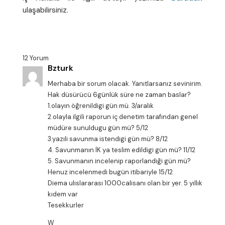
ulaşabilirsiniz.
12 Yorum
Bzturk
Merhaba bir sorum olacak. Yanıtlarsanız sevinirim.
Hak düsürücü 6günlük süre ne zaman baslar?
1.olayın öğrenildigi gün mü. 3/aralık
2.olayla ilgili raporun iç denetim tarafından genel
müdüre sunuldugu gün mü? 5/12
3.yazıli savunma istendigi gün mü? 8/12
4. Savunmanın İK ya teslim edildigi gün mü? 11/12
5. Savunmanın incelenip raporlandiği gün mü?
Henuz incelenmedi bugün itibariyle 15/12
Diema ulıslararası 1000calisanı olan bir yer. 5 yıllık
kıdem var
Tesekkurler
W