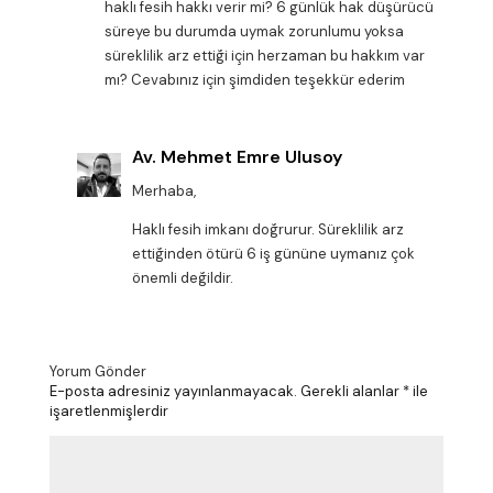
haklı fesih hakkı verir mi? 6 günlük hak düşürücü
süreye bu durumda uymak zorunlumu yoksa
süreklilik arz ettiği için herzaman bu hakkım var
mı? Cevabınız için şimdiden teşekkür ederim
Av. Mehmet Emre Ulusoy
Merhaba,
Haklı fesih imkanı doğrurur. Süreklilik arz
ettiğinden ötürü 6 iş gününe uymanız çok
önemli değildir.
Yorum Gönder
E-posta adresiniz yayınlanmayacak.
Gerekli alanlar
*
ile
işaretlenmişlerdir
Y
o
r