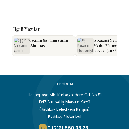
İlgili Yazılar
İşçinin Savunmasının
İş Kazası Nedeniyle
Alınması
Maddi Manevi Tazm
Davası (2026)
İLETIŞIM
Hasanpaşa Mh. Kurbağalıdere Cd. No:51
D:17 Altunel İş Merkezi Kat:2
(Kadıköy Belediyesi Karşısı)
Kadıköy / İstanbul
0 (216) 550 33 23