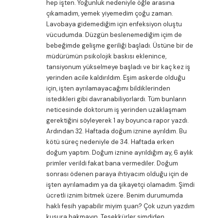
hep işten. Yoğunluk nedeniyle öğle arasına
çıkamadım, yemek yiyemedim çoğu zaman.
Lavobaya gidemediğim için enfeksiyon oluştu
vücudumda. Düzgün beslenemediğim içim de
bebeğimde gelişme geriliği başladı. Üstüne bir de
müdürümün psikolojik baskısı eklenince,
tansiyonum yükselmeye başladı ve bir kaç kez iş
yerinden acile kaldırıldım. Eşim askerde olduğu
için, işten ayrılamayacağımı bildiklerinden
istedikleri gibi davranabiliyorlardı. Tüm bunların
neticesinde doktorum iş yerinden uzaklaşmam
gerektiğini söyleyerek 1 ay boyunca rapor yazdı.
Ardından 32. Haftada doğum iznine ayrıldım. Bu
kötü süreç nedeniyle de 34. Haftada erken
doğum yaptım. Doğum iznine ayrıldığım ay, 6 aylık
primler verildi fakat bana vermediler. Doğum
sonrası ödenen paraya ihtiyacım olduğu için de
işten ayrılamadım ya da şikayetçi olamadım. Şimdi
ücretli iznim bitmek üzere. Benim durumumda
haklı fesih yapabilir miyim şuan? Çok uzun yazdım
kusura bakmayın. Teşekkürler şimdiden.