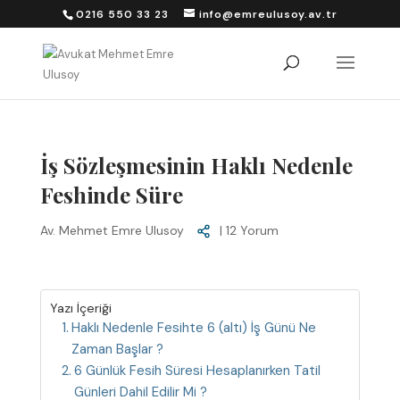
0216 550 33 23
info@emreulusoy.av.tr
İş Sözleşmesinin Haklı Nedenle
Feshinde Süre
Av. Mehmet Emre Ulusoy
|
12 Yorum
Yazı İçeriği
Haklı Nedenle Fesihte 6 (altı) İş Günü Ne
Zaman Başlar ?
6 Günlük Fesih Süresi Hesaplanırken Tatil
Günleri Dahil Edilir Mi ?