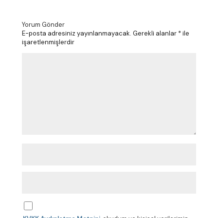
Yorum Gönder
E-posta adresiniz yayınlanmayacak.
Gerekli alanlar
*
ile
işaretlenmişlerdir
Y
o
r
u
m
*
A
d
*
E
-
p
o
s