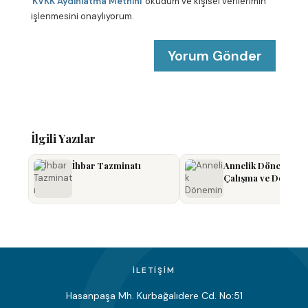
KVKK Aydınlatma Metnini
okudum ve kişisel verilerimin
t
a
işlenmesini onaylıyorum.
*
İlgili Yazılar
İhbar Tazminatı
Annelik Döneminde
Çalışma ve Doğum İ
İLETIŞIM
Hasanpaşa Mh. Kurbağalıdere Cd. No:51