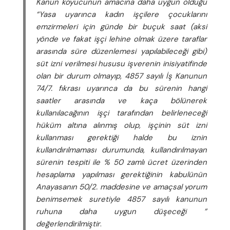
Kanun koyucunun amacına daha uygun olduğu
“Yasa uyarınca kadın işçilere çocuklarını
emzirmeleri için günde bir buçuk saat (aksi
yönde ve fakat işçi lehine olmak üzere taraflar
arasında süre düzenlemesi yapılabileceği gibi)
süt izni verilmesi hususu işverenin inisiyatifinde
olan bir durum olmayıp, 4857 sayılı İş Kanunun
74/7. fıkrası uyarınca da bu sürenin hangi
saatler arasında ve kaça bölünerek
kullanılacağının işçi tarafından belirleneceği
hüküm altına alınmış olup, işçinin süt izni
kullanması gerektiği halde bu iznin
kullandırılmaması durumunda, kullandırılmayan
sürenin tespiti ile % 50 zamlı ücret üzerinden
hesaplama yapılması gerektiğinin kabulünün
Anayasanın 50/2. maddesine ve amaçsal yorum
benimsemek suretiyle 4857 sayılı kanunun
ruhuna daha uygun düşeceği ”
değerlendirilmiştir
.