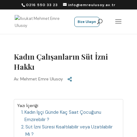
0216 550 33 23
info@emreulusoy.av.tr
Bize Ulaşın
Kadın Çalışanların Süt İzni
Hakkı
Av. Mehmet Emre Ulusoy
Yazı İçeriği
Kadın İşçi Günde Kaç Saat Çocuğunu
Emzirebilir ?
Süt İzni Süresi Kısaltılabilir veya Uzatılabilir
Mi ?