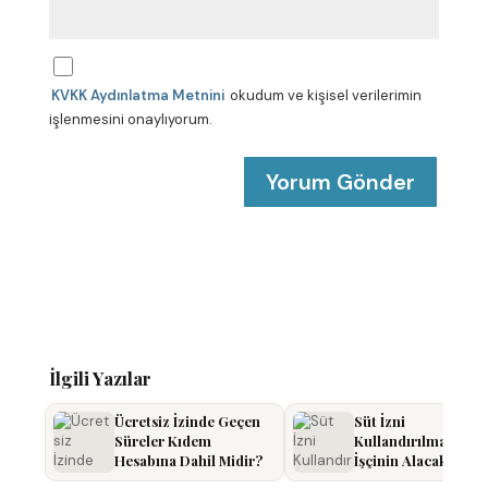
-
p
o
s
KVKK Aydınlatma Metnini
okudum ve kişisel verilerimin
t
a
işlenmesini onaylıyorum.
*
İlgili Yazılar
Ücretsiz İzinde Geçen
Süt İzni
Süreler Kıdem
Kullandırılmayan
Hesabına Dahil Midir?
İşçinin Alacak Hakkı