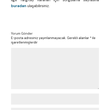
İlgili Yargıtay Kararları için sorgulama sayfasına
buradan
ulaşabilirsiniz.
Yorum Gönder
E-posta adresiniz yayınlanmayacak.
Gerekli alanlar
*
ile
işaretlenmişlerdir
Y
o
r
u
m
*
A
d
*
E