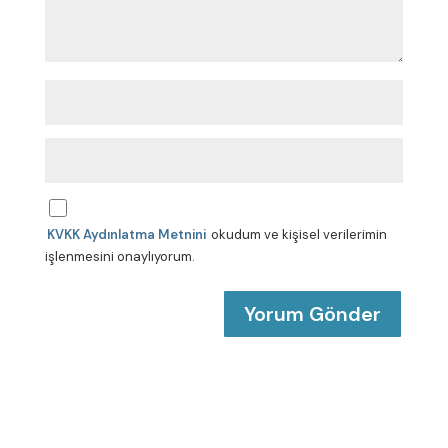
A
d
*
E
-
p
o
s
KVKK Aydınlatma Metnini
okudum ve kişisel verilerimin
t
a
işlenmesini onaylıyorum.
*