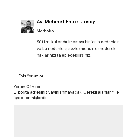
Av. Mehmet Emre Ulusoy
Merhaba,
Süt izni kullandırılmaması bir fesih nedenidir
ve bu nedenle iş sözleşmenizi feshederek
haklarınızı talep edebilirsiniz.
←
Eski Yorumlar
Yorum Gönder
E-posta adresiniz yayınlanmayacak.
Gerekli alanlar
*
ile
işaretlenmişlerdir
Y
o
r
u
m
*