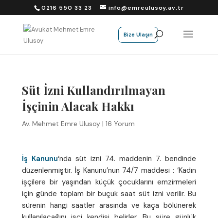
0216 550 33 23
info@emreulusoy.av.tr
Bize Ulaşın
Süt İzni Kullandırılmayan
İşçinin Alacak Hakkı
Av. Mehmet Emre Ulusoy
|
16 Yorum
İş Kanunu
‘nda süt izni 74. maddenin 7. bendinde
düzenlenmiştir. İş Kanunu’nun 74/7 maddesi : ‘Kadın
işçilere bir yaşından küçük çocuklarını emzirmeleri
için günde toplam bir buçuk saat süt izni verilir. Bu
sürenin hangi saatler arasında ve kaça bölünerek
kullanılacağını işçi kendisi belirler. Bu süre günlük