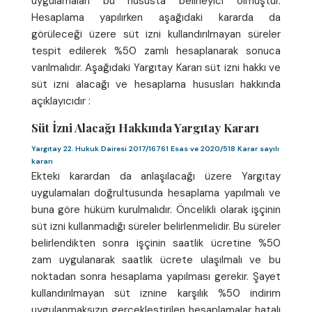
uygulamaları bu hususta belirleyici olmuştur.
Hesaplama yapılırken aşağıdaki kararda da
görüleceği üzere süt izni kullandırılmayan süreler
tespit edilerek %50 zamlı hesaplanarak sonuca
varılmalıdır. Aşağıdaki Yargıtay Kararı süt izni hakkı ve
süt izni alacağı ve hesaplama hususları hakkında
açıklayıcıdır :
Süt İzni Alacağı Hakkında Yargıtay Kararı
Yargıtay 22. Hukuk Dairesi 2017/16761 Esas ve 2020/518 Karar sayılı
kararı
Ekteki karardan da anlaşılacağı üzere Yargıtay
uygulamaları doğrultusunda hesaplama yapılmalı ve
buna göre hüküm kurulmalıdır. Öncelikli olarak işçinin
süt izni kullanmadığı süreler belirlenmelidir. Bu süreler
belirlendikten sonra işçinin saatlik ücretine %50
zam uygulanarak saatlik ücrete ulaşılmalı ve bu
noktadan sonra hesaplama yapılması gerekir. Şayet
kullandırılmayan süt iznine karşılık %50 indirim
uygulanmaksızın gerçekleştirilen hesaplamalar hatalı