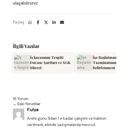
ulaşabilirsiniz.
Paylaş
İlgili Yazılar
İş kazasının Tespiti
İşe Başlatmama
Davası: Şartları ve SGK
Tazminatının
Süreci
Belirlenmesi
16 Yorum
←
Eski Yorumlar
Fulya
Arefe günü 9dan 1 e kadar çalıştım ve hakkım
verilmedi, elimde yazışmalarda mevcut.