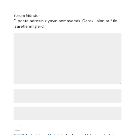
Yorum Gönder
E-posta adresiniz yayınlanmayacak.
Gerekli alanlar
*
ile
işaretlenmişlerdir
Y
o
r
u
m
*
A
d
*
E
-
p
o
s