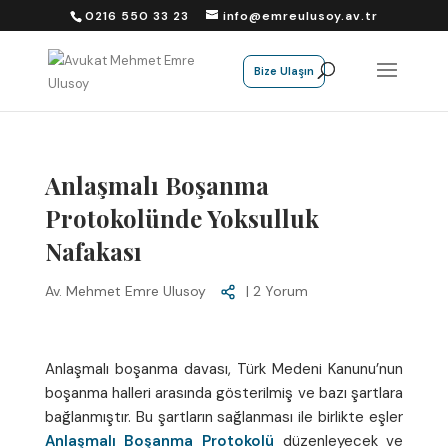
0216 550 33 23
info@emreulusoy.av.tr
Bize Ulaşın
Anlaşmalı Boşanma
Protokolünde Yoksulluk
Nafakası
Av. Mehmet Emre Ulusoy
|
2 Yorum
Anlaşmalı boşanma davası, Türk Medeni Kanunu’nun
boşanma halleri arasında gösterilmiş ve bazı şartlara
bağlanmıştır. Bu şartların sağlanması ile birlikte eşler
Anlaşmalı Boşanma Protokolü
düzenleyecek ve