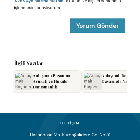
KVKK Aydınlatma Metnini
okudum ve kişisel verilerimin
t
a
işlenmesini onaylıyorum.
*
İlgili Yazılar
Anlaşmalı Boşanma
Anlaşmalı Boşanma
Avukatı ve Hukuki
Davasında Nafaka
Danışmanlık
İLETIŞIM
Hasanpaşa Mh. Kurbağalıdere Cd. No:51