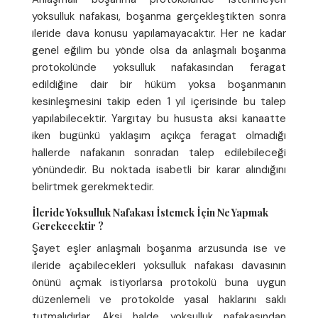
yoksulluk nafakası, boşanma gerçekleştikten sonra
ileride dava konusu yapılamayacaktır. Her ne kadar
genel eğilim bu yönde olsa da anlaşmalı boşanma
protokolünde yoksulluk nafakasından feragat
edildiğine dair bir hüküm yoksa boşanmanın
kesinleşmesini takip eden 1 yıl içerisinde bu talep
yapılabilecektir. Yargıtay bu hususta aksi kanaatte
iken bugünkü yaklaşım açıkça feragat olmadığı
hallerde nafakanın sonradan talep edilebileceği
yönündedir. Bu noktada isabetli bir karar alındığını
belirtmek gerekmektedir.
İleride Yoksulluk Nafakası İstemek İçin Ne Yapmak
Gerekecektir ?
Şayet eşler anlaşmalı boşanma arzusunda ise ve
ileride açabilecekleri yoksulluk nafakası davasının
önünü açmak istiyorlarsa protokolü buna uygun
düzenlemeli ve protokolde yasal haklarını saklı
tutmalıdırlar. Aksi halde yoksulluk nafakasından