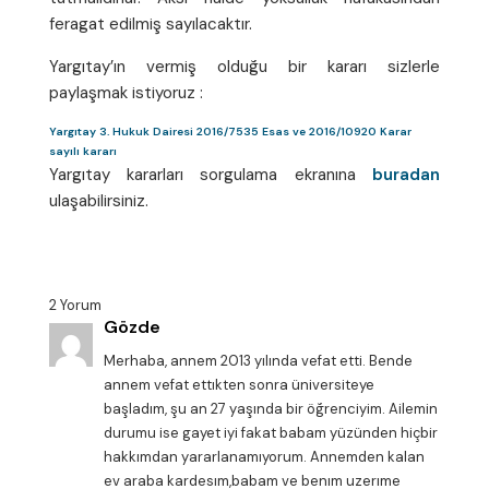
feragat edilmiş sayılacaktır.
Yargıtay’ın vermiş olduğu bir kararı sizlerle
paylaşmak istiyoruz :
Yargıtay 3. Hukuk Dairesi 2016/7535 Esas ve 2016/10920 Karar
sayılı kararı
Yargıtay kararları sorgulama ekranına
buradan
ulaşabilirsiniz.
2 Yorum
Gözde
Merhaba, annem 2013 yılında vefat etti. Bende
annem vefat ettıkten sonra üniversiteye
başladım, şu an 27 yaşında bir öğrenciyim. Ailemin
durumu ise gayet iyi fakat babam yüzünden hiçbir
hakkımdan yararlanamıyorum. Annemden kalan
ev araba kardesım,babam ve benım uzerıme