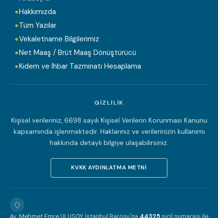
Hakkımızda
Tüm Yazılar
Vekaletname Bilgilerimiz
Net Maaş / Brüt Maaş Dönüştürücü
Kıdem ve İhbar Tazminatı Hesaplama
GIZLILIK
Kişisel verileriniz, 6698 sayılı Kişisel Verilerin Korunması Kanunu
kapsamında işlenmektedir. Haklarınız ve verilerinizin kullanımı
hakkında detaylı bilgiye ulaşabilirsiniz.
KVKK AYDINLATMA METNI
Av. Mehmet Emre ULUSOY, İstanbul Barosu'na
44325
sicil numarası ile