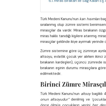
Miras Bırakan ile Sağ Kalan 
Türk Medeni Kanunu’nun
kan hısımları
baş
sıralanmış olup zümre sistemi benimsenmiş
mirasçılar da vardır. Miras bırakanın ö
miras hakkı tanıdığı kişilere atanmış mira
mirasçılar şeklinde ikiye ayırmak yerinde o
Zümre sistemine göre üç zümreye ayrılan
altsoyu, evlatlık çocuk yer alırken ikinc
bırakanın kardeşleri), üçüncü zümrede i
bırakanın eşinin durumu mirasçılara göre
edilmektedir.
Birinci Zümre Mirasçı
Türk Medeni Kanunu’nun
altsoy
başlıklı
onun altsoyudur”
denilmiş ve
‘çocuklar
önce ölmüş çocukların yerini, her derec