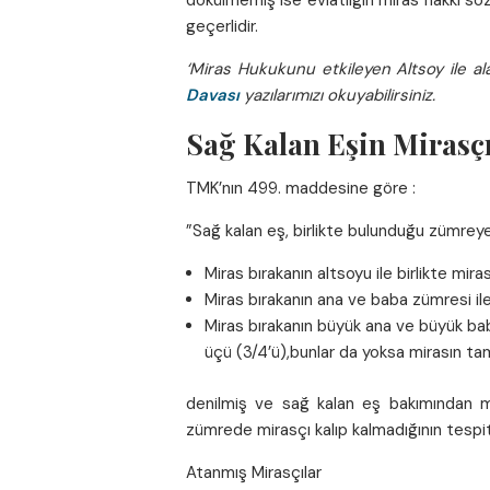
dökülmemiş ise evlatlığın miras hakkı sö
geçerlidir.
‘Miras Hukukunu etkileyen
Altsoy ile al
Davası
yazılarımızı okuyabilirsiniz.
Sağ Kalan Eşin Mirasçı
TMK’nın 499. maddesine göre :
”Sağ kalan eş, birlikte bulunduğu zümreye
Miras bırakanın altsoyu ile birlikte miras
Miras bırakanın ana ve baba zümresi ile b
Miras bırakanın büyük ana ve büyük babal
üçü (3/4’ü),bunlar da yoksa mirasın tam
denilmiş ve sağ kalan eş bakımından mira
zümrede mirasçı kalıp kalmadığının tespit
Atanmış Mirasçılar