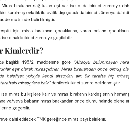
ir. Miras bırakanın sağ kalan eşi var ise o da birinci zümreye dah
işkisi kurulmuş evlatlık ile evlilik dışı çocuk da birinci zümreye dahildi
adde metninde belirtilmiştir.
espiti için miras bırakanın çocuklarına, varsa onların çocukların
 ise o halde ikinci zümreye geçilebilir.
r Kimlerdir?
ba
başlıklı 495/2. maddesine göre
”Altsoyu bulunmayan mira
 Bunlar eşit olarak mirasçıdırlar. Miras bırakandan önce ölmüş ol
halefiyet yoluyla kendi altsoyları alır. Bir tarafta hiç mirasç
araftaki mirasçılara kalır”
denilerek ikinci zümre belirlenmiştir.
se miras bu kişilere kalır ve miras bırakanın kardeşlerinin herhan
 ana ve/veya babanın miras bırakandan önce ölümü halinde ölene ai
erine geçebilir.
eye dahil edilecek TMK gereğince miras payı belirlenir.