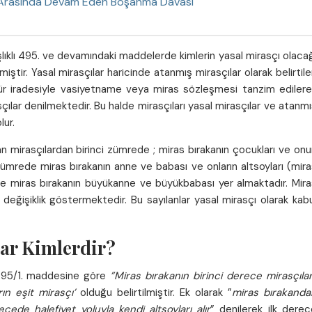
Eş Arasında Devam Eden Boşanma Davası
lıklı 495. ve devamındaki maddelerde kimlerin yasal mirasçı olaca
tir. Yasal mirasçılar haricinde atanmış mirasçılar olarak belirtil
zgür iradesiyle vasiyetname veya miras sözleşmesi tanzim edilere
sçılar denilmektedir. Bu halde mirasçıları yasal mirasçılar ve atanm
lur.
 mirasçılardan birinci zümrede ; miras bırakanın çocukları ve onu
i zümrede miras bırakanın anne ve babası ve onların altsoyları (mir
se miras bırakanın büyükanne ve büyükbabası yer almaktadır. Mira
 değişiklik göstermektedir. Bu sayılanlar yasal mirasçı olarak kab
lar Kimlerdir?
 495/1. maddesine göre
”Miras bırakanın birinci derece mirasçılar
ın eşit mirasçı’
olduğu belirtilmiştir. Ek olarak ”
miras bırakanda
ede halefiyet yoluyla kendi altsoyları alır
” denilerek ilk derec