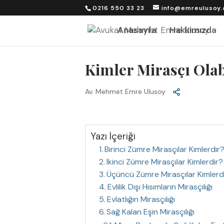
0216 550 33 23
info@emreulusoy.
Anasayfa
Hakkımızda
Kimler Mirasçı Olab
Av. Mehmet Emre Ulusoy
Yazı İçeriği
Birinci Zümre Mirasçılar Kimlerdir
İkinci Zümre Mirasçılar Kimlerdir?
Üçüncü Zümre Mirasçılar Kimlerd
Evlilik Dışı Hısımların Mirasçılığı
Evlatlığın Mirasçılığı
Sağ Kalan Eşin Mirasçılığı