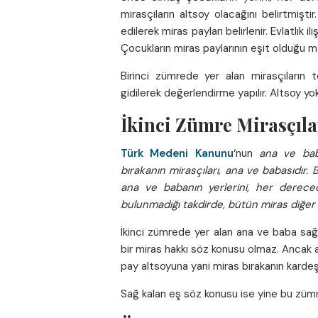
mirasçıların altsoy olacağını belirtmişt
edilerek miras payları belirlenir. Evlatlık il
Çocukların miras paylarının eşit olduğu m
Birinci zümrede yer alan mirasçıların t
gidilerek değerlendirme yapılır. Altsoy yok
İkinci Zümre Mirasçıla
Türk Medeni Kanunu
‘nun
ana ve ba
bırakanın mirasçıları, ana ve babasıdır.
ana ve babanın yerlerini, her derecede 
bulunmadığı takdirde, bütün miras diğer t
İkinci zümrede yer alan ana ve baba sağ i
bir miras hakkı söz konusu olmaz. Ancak
pay altsoyuna yani miras bırakanın kardeşl
Sağ kalan eş söz konusu ise yine bu zümr