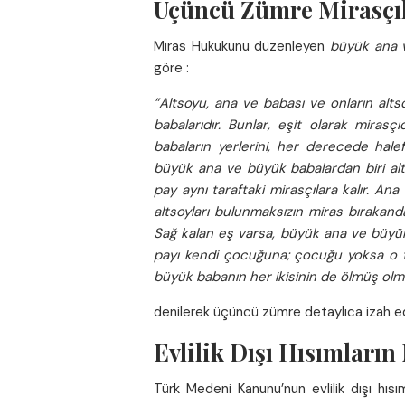
Üçüncü Zümre Mirasçıl
Miras Hukukunu düzenleyen
büyük ana 
göre :
”Altsoyu, ana ve babası ve onların alt
babalarıdır. Bunlar, eşit olarak mira
babaların yerlerini, her derecede halef
büyük ana ve büyük babalardan biri a
pay aynı taraftaki mirasçılara kalır. A
altsoyları bulunmaksızın miras bırakand
Sağ kalan eş varsa, büyük ana ve büyük
payı kendi çocuğuna; çocuğu yoksa o t
büyük babanın her ikisinin de ölmüş olmal
denilerek üçüncü zümre detaylıca izah edi
Evlilik Dışı Hısımların
Türk Medeni Kanunu’nun evlilik dışı hıs