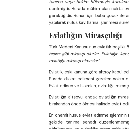
tanıma veya hakim hükmüyle kurulmuş ol
denilmiştir. Burada mühim olan nokta evli
gerektiğidir. Bunun için baba çocuk ile 
yapılarak nüfus kayıtlarına işlenmesi suret
Evlatlığın Mirasçılığı
Türk Medeni Kanunu’nun evlatlık başlıklı
hısımı gibi mirasçı olurlar. Evlatlığın ke
evlatlığa mirasçı olmazlar”
Evlatlık, eski kanuna göre altsoy kabul edi
Burada dikkat edilmesi gereken nokta evla
Evlat edinen ve hısımları, evlatlığa miras
Evlatlığın altsoyu, ancak evlatlığın mir
bırakandan önce ölmesi halinde evlat edin
En önemli husus evlat edinme işleminin nas
şekilde tanıma senedi düzenlenmemiş