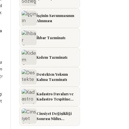
il
r.
İşçinin Savunmasının
Alınması
a
İhbar Tazminatı
Kıdem Tazminatı
s
an
Destekten Yoksun
ı
Kalma Tazminatı
gi
Kadastro Davaları ve
Kadastro Tespitine
t
İtiraz
Cinsiyet Değişikliği
Sonrası Nüfus
Kayıtlarının
Düzeltilmesi Davası