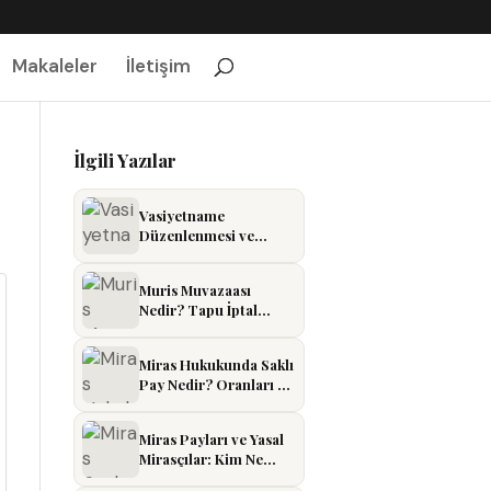
Makaleler
İletişim
İlgili Yazılar
Vasiyetname
Düzenlenmesi ve
İptali: Şartlar ve Dava
Süreci
Muris Muvazaası
Nedir? Tapu İptal
Davası ve Şartları
(2026)
Miras Hukukunda Saklı
Pay Nedir? Oranları ve
Hesaplaması
Miras Payları ve Yasal
Mirasçılar: Kim Ne
Kadar Miras Alır?