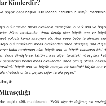
ar Kimlerdir?
ve büyük baba
başlıklı Türk Medeni Kanunu’nun 495/3. maddesin
soyu bulunmayan miras bırakanın mirasçıları, büyük ana ve büyü
sçıdırlar. Miras bırakandan önce ölmüş olan büyük ana ve büyü
iyet yoluyla kendi altsoyları alır. Ana veya baba tarafından ola
ltsoyu bulunmaksızın miras bırakandan önce ölmüşse, ona düşe
na veya baba tarafından olan büyük ana ve büyük babaların ikisi d
an önce ölmüşlerse, bütün miras diğer taraftaki mirasçılara kalır
 babalardan birinin miras bırakandan önce ölmüş olması halinde
araftaki büyük ana ve büyük babaya; bir taraftaki büyük ana v
arı halinde onların payları diğer tarafa geçer.”
lmiştir.
 Mirasçılığı
ımlar başlıklı 498. maddesinde
”Evlilik dışında doğmuş ve soybağı