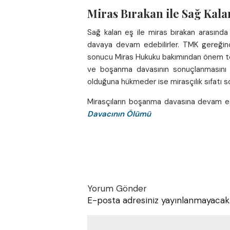
Miras Bırakan ile Sağ Kal
Sağ kalan eş ile miras bırakan arasınd
davaya devam edebilirler. TMK gereğin
sonucu Miras Hukuku bakımından önem teş
ve boşanma davasının sonuçlanmasını is
olduğuna hükmeder ise mirasçılık sıfatı s
Mirasçıların boşanma davasına devam edeb
Davacının Ölümü
Yorum Gönder
E-posta adresiniz yayınlanmayacak
Y