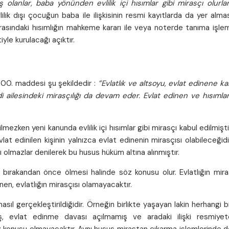
anlar, baba yönünden evlilik içi hısımlar gibi mirasçı olurlar
lik dışı çocuğun baba ile ilişkisinin resmi kayıtlarda da yer alma
arasındaki hısımlığın mahkeme kararı ile veya noterde tanıma işle
iyle kurulacağı açıktır.
 500. maddesi şu şekildedir :
”Evlatlık ve altsoyu, evlat edinene k
ndi ailesindeki mirasçılığı da devam eder. Evlat edinen ve hısımlar
lmezken yeni kanunda evlilik içi hısımlar gibi mirasçı kabul edilmişti
t edinilen kişinin yalnızca evlat edinenin mirasçısı olabileceğidi
çı olmazlar denilerek bu husus hüküm altına alınmıştır.
as bırakandan önce ölmesi halinde söz konusu olur. Evlatlığın mir
en, evlatlığın mirasçısı olamayacaktır.
ıl gerçekleştirildiğidir. Örneğin birlikte yaşayan lakin herhangi b
, evlat edinme davası açılmamış ve aradaki ilişki resmiyet