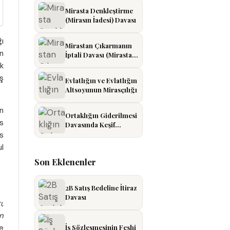
Mirasta Denkleştirme
(Mirasın İadesi) Davası
ğı
Mirastan Çıkarmanın
en
İptali Davası (Mirastan
Menin İptali)
k
ış
Evlatlığın ve Evlatlığın
Altsoyunun Mirasçılığı
n
Ortaklığın Giderilmesi
as
Davasında Keşif
Yapılması
s
ul
Son Eklenenler
2B Satış Bedeline İtiraz
Davası
ı,
n
e
İş Sözleşmesinin Feshi