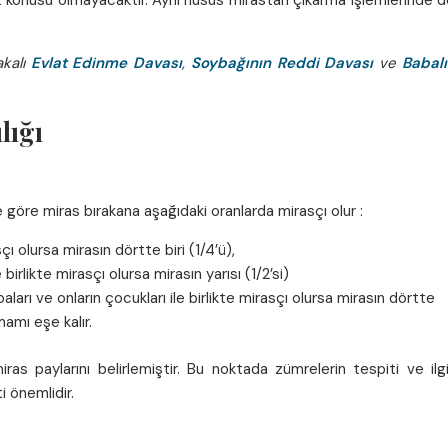
z konusu olmayacaktır. Aynı husus mirastan çıkarma işlemlerinde 
akalı
Evlat Edinme Davası
,
Soybağının Reddi Davası
ve
Babalı
lığı
 göre miras bırakana aşağıdaki oranlarda mirasçı olur :
çı olursa mirasın dörtte biri (1/4’ü),
irlikte mirasçı olursa mirasın yarısı (1/2’si)
arı ve onların çocukları ile birlikte mirasçı olursa mirasın dörtte
amı eşe kalır.
s paylarını belirlemiştir. Bu noktada zümrelerin tespiti ve ilgi
i önemlidir.